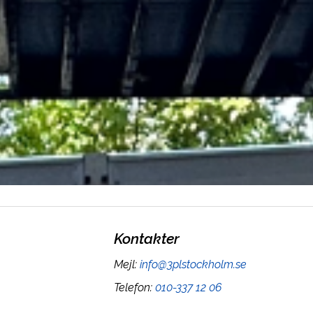
Kontakter
Mejl
:
info@3plstockholm.se
Telefon
:
010-337 12 06