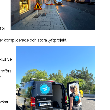
för
er komplicerade och stora lyftprojekt.
klusive
nomförs
n
ckar,