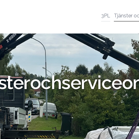
3PL
Tjänster o
ster
och
service