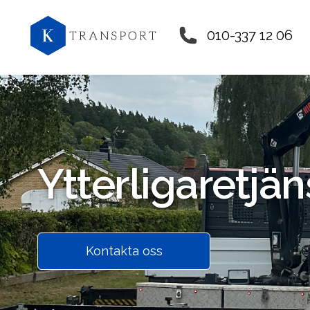
010-337 12 06
Ytterligare
tjän
Kontakta oss