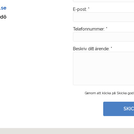
.se
E-post
:
*
mdö
Telefonnummer
:
*
Beskriv ditt ärende
:
*
Genom att klicka på Skicka god
SKI