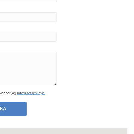
känner jag
integritetspolicyn.
CKA